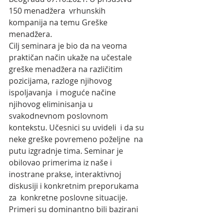
150 menadžera  vrhunskih 
kompanija na temu Greške 
menadžera.
Cilj seminara je bio da na veoma 
praktičan način ukaže na učestale  
greške menadžera na različitim 
pozicijama, razloge njihovog 
ispoljavanja  i moguće načine 
njihovog eliminisanja u 
svakodnevnom poslovnom  
kontekstu. Učesnici su uvideli  i da su 
neke greške povremeno poželjne  na 
putu izgradnje tima. Seminar je 
obilovao primerima iz naše i  
inostrane prakse, interaktivnoj 
diskusiji i konkretnim preporukama 
za  konkretne poslovne situacije. 
Primeri su dominantno bili bazirani 