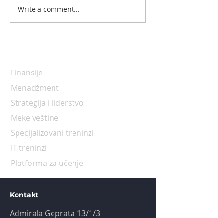
Write a comment...
Programi
Finansije
Menadžment
Strategija i liderstvo
Meke veštine
Specijalizovani treninzi
IT treninzi
Platforma za učenje
Kontakt
Admirala Geprata 13/1/3