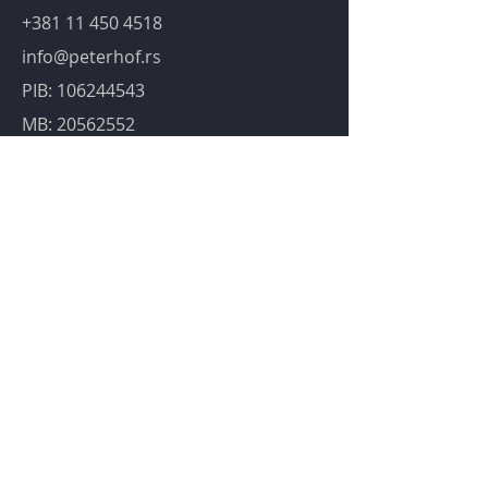
+381 11 450 4518
info@peterhof.rs
PIB:
106244543
MB:
20562552
Linkovi
Novosti
Knjiga "Inercija zabluda"
Peterhof prodavnica
Konsalting
Faktoring
Peterhof ToolBox