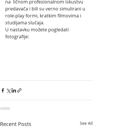
na  ličnom profesionalnom iskustvu 
predavača i bili su verno simulirani u  
role-play formi, kratkim filmovima i 
studijama slučaja.    
U nastavku možete pogledati 
fotografije:
Recent Posts
See All