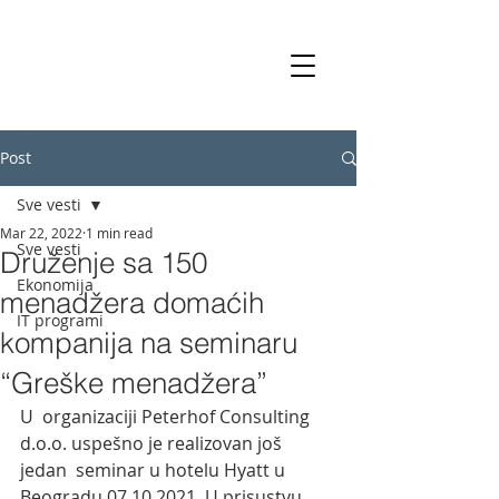
Post
Sve vesti
Mar 22, 2022
1 min read
Sve vesti
Druženje sa 150
Ekonomija
menadžera domaćih
IT programi
kompanija na seminaru
“Greške menadžera”
U  organizaciji Peterhof Consulting 
d.o.o. uspešno je realizovan još 
jedan  seminar u hotelu Hyatt u 
Beogradu 07.10.2021. U prisustvu 