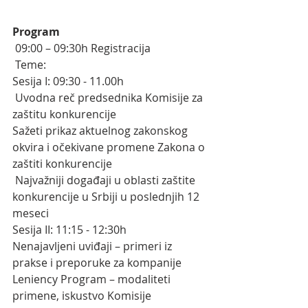
Program
 09:00 – 09:30h Registracija
 Teme:
Sesija I: 09:30 - 11.00h
 Uvodna reč predsednika Komisije za 
zaštitu konkurencije
Sažeti prikaz aktuelnog zakonskog 
okvira i očekivane promene Zakona o 
zaštiti konkurencije
 Najvažniji događaji u oblasti zaštite 
konkurencije u Srbiji u poslednjih 12 
meseci
Sesija II: 11:15 - 12:30h
Nenajavljeni uviđaji – primeri iz 
prakse i preporuke za kompanije 
Leniency Program – modaliteti 
primene, iskustvo Komisije