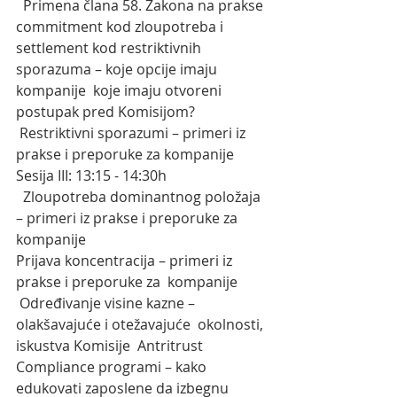
  Primena člana 58. Zakona na prakse 
commitment kod zloupotreba i  
settlement kod restriktivnih 
sporazuma – koje opcije imaju 
kompanije  koje imaju otvoreni 
postupak pred Komisijom?
 Restriktivni sporazumi – primeri iz 
prakse i preporuke za kompanije
Sesija III: 13:15 - 14:30h
  Zloupotreba dominantnog položaja 
– primeri iz prakse i preporuke za  
kompanije 
Prijava koncentracija – primeri iz 
prakse i preporuke za  kompanije
 Određivanje visine kazne – 
olakšavajuće i otežavajuće  okolnosti, 
iskustva Komisije  Antritrust 
Compliance programi – kako  
edukovati zaposlene da izbegnu 