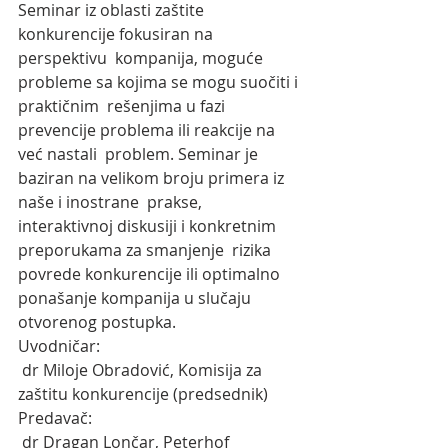
Seminar iz oblasti zaštite 
konkurencije fokusiran na 
perspektivu  kompanija, moguće 
probleme sa kojima se mogu suočiti i 
praktičnim  rešenjima u fazi 
prevencije problema ili reakcije na 
već nastali  problem. Seminar je 
baziran na velikom broju primera iz 
naše i inostrane  prakse, 
interaktivnoj diskusiji i konkretnim 
preporukama za smanjenje  rizika 
povrede konkurencije ili optimalno 
ponašanje kompanija u slučaju  
otvorenog postupka.
Uvodničar:
 dr Miloje Obradović, Komisija za 
zaštitu konkurencije (predsednik)
Predavač:
 dr Dragan Lončar, Peterhof 