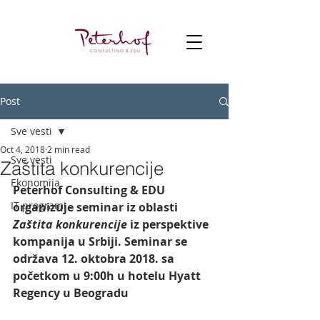
Post
Sve vesti
Oct 4, 2018
2 min read
Sve vesti
Zaštita konkurencije
Ekonomija
Peterhof Consulting & EDU 
IT programi
organizuje seminar iz oblasti 
Zaštita konkurencije
 iz perspektive 
kompanija u Srbiji. Seminar se 
održava 12. oktobra 2018. sa 
početkom u 9:00h u hotelu Hyatt 
Regency u Beogradu