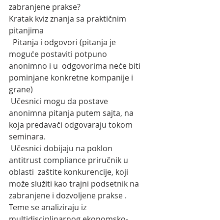
zabranjene prakse?
Kratak kviz znanja sa praktičnim 
pitanjima
  Pitanja i odgovori (pitanja je 
moguće postaviti potpuno 
anonimno i u  odgovorima neće biti 
pominjane konkretne kompanije i 
grane)
 Učesnici mogu da postave 
anonimna pitanja putem sajta, na 
koja predavači odgovaraju tokom 
seminara.
 Učesnici dobijaju na poklon 
antitrust compliance priručnik u 
oblasti  zaštite konkurencije, koji 
može služiti kao trajni podsetnik na  
zabranjene i dozvoljene prakse .
Teme se analiziraju iz  
multidisciplinarnog ekonomsko-