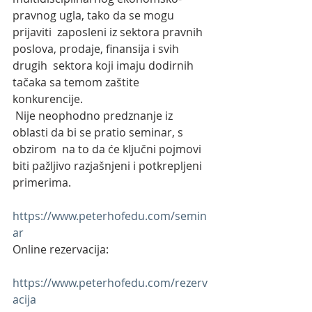
pravnog ugla, tako da se mogu 
prijaviti  zaposleni iz sektora pravnih 
poslova, prodaje, finansija i svih 
drugih  sektora koji imaju dodirnih 
tačaka sa temom zaštite 
konkurencije.
 Nije neophodno predznanje iz 
oblasti da bi se pratio seminar, s 
obzirom  na to da će ključni pojmovi 
biti pažljivo razjašnjeni i potkrepljeni  
primerima.
https://www.peterhofedu.com/semin
ar
Online rezervacija:
https://www.peterhofedu.com/rezerv
acija