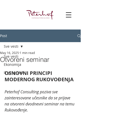
Post
Sve vesti
May 16, 2025
1 min read
Sve vesti
Otvoreni seminar
Ekonomija
OSNOVNI PRINCIPI 
IT programi
MODERNOG RUKOVOĐENJA
Peterhof Consulting poziva sve 
zainteresovane učesnike da se prijave 
na otvoreni dvodnevni seminar na temu 
Rukovođenje.