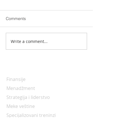
Comments
Otvoreni seminar
Otvoreni semina
Write a comment...
Programi
Finansije
Menadžment
Strategija i liderstvo
Meke veštine
Specijalizovani treninzi
IT treninzi