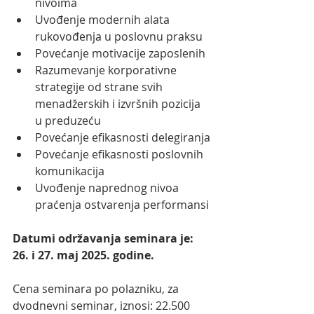
nivoima
Uvođenje modernih alata 
rukovođenja u poslovnu praksu
Povećanje motivacije zaposlenih
Razumevanje korporativne 
strategije od strane svih 
menadžerskih i izvršnih pozicija 
u preduzeću
Povećanje efikasnosti delegiranja
Povećanje efikasnosti poslovnih 
komunikacija
Uvođenje naprednog nivoa 
praćenja ostvarenja performansi
Datumi održavanja seminara je: 
26. i 27. maj 2025. godine.
Cena seminara po polazniku, za 
dvodnevni seminar, iznosi: 22.500 