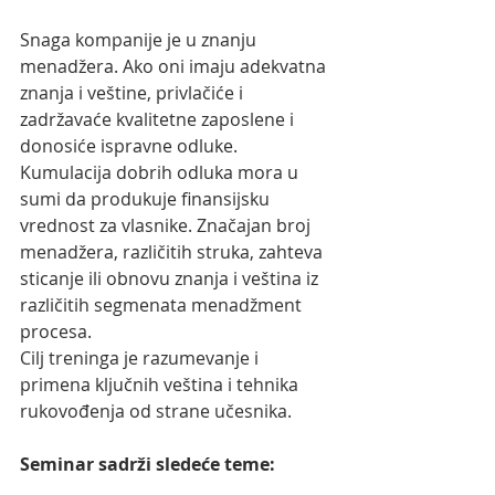
Snaga kompanije je u znanju 
menadžera. Ako oni imaju adekvatna 
znanja i veštine, privlačiće i 
zadržavaće kvalitetne zaposlene i 
donosiće ispravne odluke. 
Kumulacija dobrih odluka mora u 
sumi da produkuje finansijsku 
vrednost za vlasnike. Značajan broj 
menadžera, različitih struka, zahteva 
sticanje ili obnovu znanja i veština iz 
različitih segmenata menadžment 
procesa. 
Cilj treninga je razumevanje i 
primena ključnih veština i tehnika 
rukovođenja od strane učesnika.
Seminar sadrži sledeće teme: