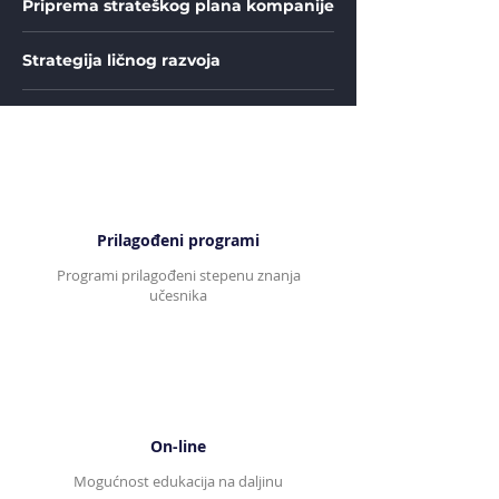
Priprema strateškog plana kompanije
Strategija ličnog razvoja
Prilagođeni programi
Programi prilagođeni stepenu znanja
učesnika
On-line
Mogućnost edukacija na daljinu