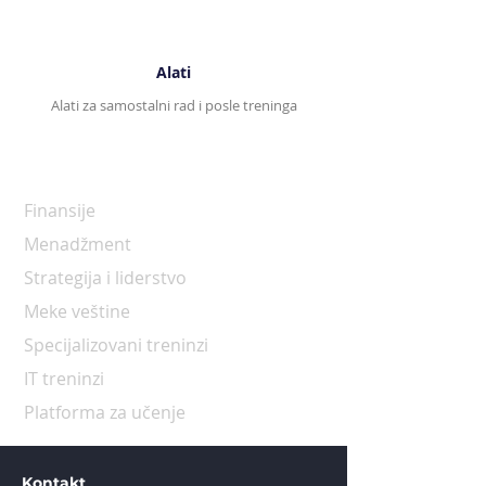
Alati
Alati za samostalni rad i posle treninga
Programi
Finansije
Menadžment
Strategija i liderstvo
Meke veštine
Specijalizovani treninzi
IT treninzi
Platforma za učenje
Kontakt