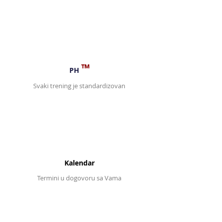
™
PH
Svaki trening je standardizovan
Kalendar
Termini u dogovoru sa Vama