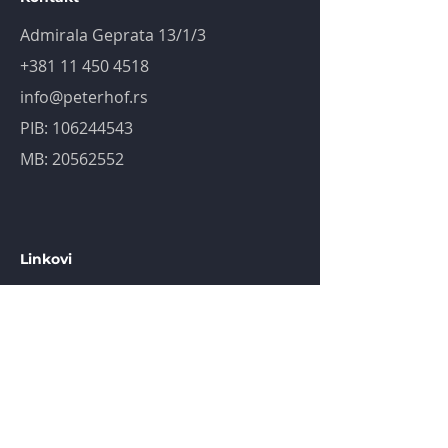
Admirala Geprata 13/1/3
+381 11 450 4518
info@peterhof.rs
PIB:
106244543
MB:
20562552
Linkovi
Novosti
Knjiga "Inercija zabluda"
Peterhof prodavnica
Konsalting
Faktoring