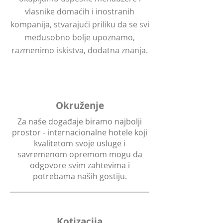
vlasnike domaćih i inostranih
kompanija, stvarajući priliku da se svi
međusobno bolje upoznamo,
razmenimo iskistva, dodatna znanja.
Okruženje
Za naše događaje biramo najbolji
prostor - internacionalne hotele koji
kvalitetom svoje usluge i
savremenom opremom mogu da
odgovore svim zahtevima i
potrebama naših gostiju.
Kotizacija