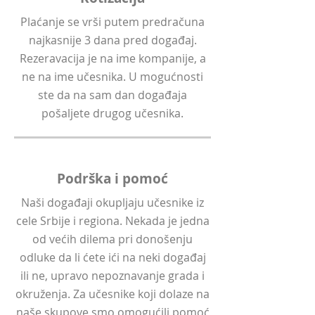
Plaćanje se vrši putem predračuna
najkasnije 3 dana pred događaj.
Rezeravacija je na ime kompanije, a
ne na ime učesnika. U mogućnosti
ste da na sam dan događaja
pošaljete drugog učesnika.
Podrška i pomoć
Naši događaji okupljaju učesnike iz
cele Srbije i regiona. Nekada je jedna
od većih dilema pri donošenju
odluke da li ćete ići na neki događaj
ili ne, upravo nepoznavanje grada i
okruženja. Za učesnike koji dolaze na
naše skupove smo omogućili pomoć