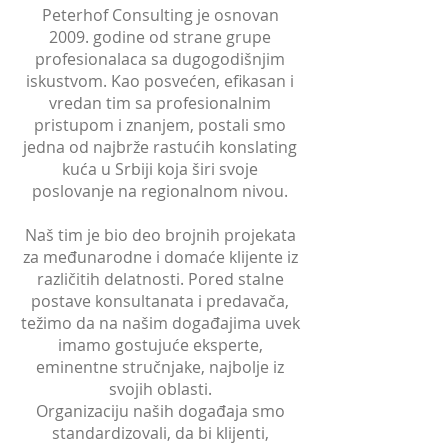
Peterhof Consulting je osnovan
2009. godine od strane grupe
profesionalaca sa dugogodišnjim
iskustvom. Kao posvećen, efikasan i
vredan tim sa profesionalnim
pristupom i znanjem, postali smo
jedna od najbrže rastućih konslating
kuća u Srbiji koja širi svoje
poslovanje na regionalnom nivou.
Naš tim je bio deo brojnih projekata
za međunarodne i domaće klijente iz
različitih delatnosti. Pored stalne
postave konsultanata i predavača,
težimo da na našim događajima uvek
imamo gostujuće eksperte,
eminentne stručnjake, najbolje iz
svojih oblasti.
Organizaciju naših događaja smo
standardizovali, da bi klijenti,