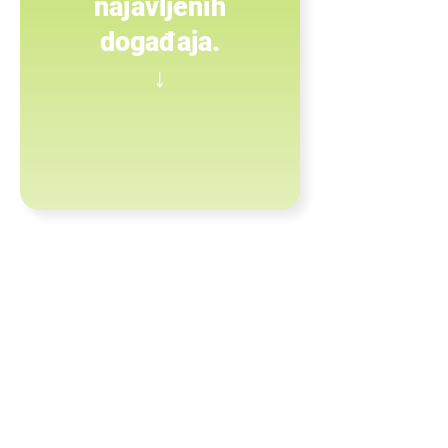
najavljenih
događaja.
↓