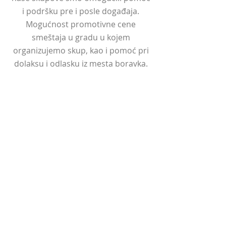
i podršku pre i posle događaja.
Mogućnost promotivne cene
smeštaja u gradu u kojem
organizujemo skup, kao i pomoć pri
dolaksu i odlasku iz mesta boravka.
Materijali za dalje
usavršavanje
Zavisno od teme događaja, praksa je
da svim učesnicima pored osnovnog
materijala za praćenje programa
(prezentacije, vežbe, studije slučaja)
uvek poklonimo i tematski priručnik,
knjigu, dodatne alate s ciljem
samostalnog dodatnog