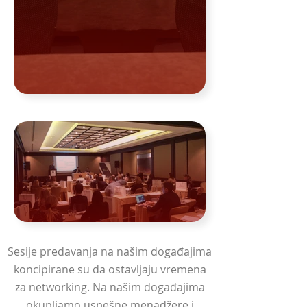
Sesije predavanja na našim događajima
koncipirane su da ostavljaju vremena
za networking. Na našim događajima
okupljamo uspešne menadžere i