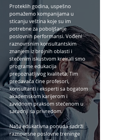
Proteklih godina, uspešno
pomažemo kompanijama u
sticanju veština koje su im
potrebne za poboljšanje
poslovnih performansi. Vođeni
raznovrsnim konsultantskim
znanjem iz brojnih oblasti i
stečenim iskustvom kreirali smo
programe edukacija
prepoznatljivog kvaliteta. Tim
predavača čine profesori,
konsultanti i eksperti sa bogatom
akademskom karijerom i
zavidnom praksom stečenom u
saradnji sa privredom.
Naša edukativna ponuda sadrži
raznovrsne poslovne treninge