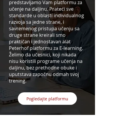
predstavljamo Vam platformu za
učenje na daljinu. Prateći sve
standarde u oblasti individualnog
razvoja sa jedne strane, i
savremenog pristupa učenju sa
druge strane kreirali smo
praktičan i jednostavan alat
Peterhof platformu za E-learning.
Želimo da učesnici, koji nikada
nisu koristili programe učenja na
daljinu, bez prethodne obuke i
uputstava započnu odmah svoj
trening.
Pogledajte platformu
Programi