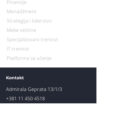
Finansije
Menadžment
Strategija i liderstvo
Meke veštine
Specijalizovani treninzi
IT treninzi
Platforma za učenje
Kontakt
Admirala Geprata 13/1/3
+381 11 450 4518
info@peterhof.rs
PIB:
106244543
MB:
20562552