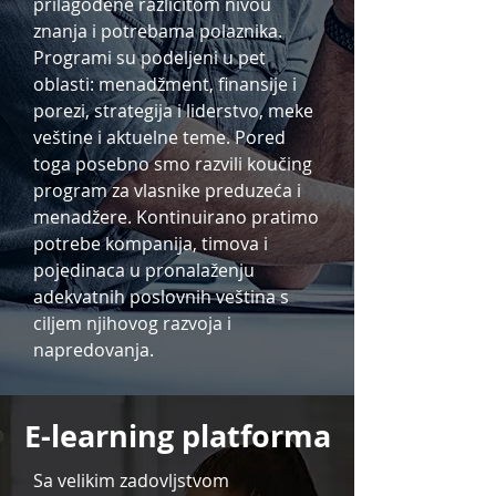
prilagođene različitom nivou
znanja i potrebama polaznika.
Programi su podeljeni u pet
oblasti: menadžment, finansije i
porezi, strategija i liderstvo, meke
veštine i aktuelne teme. Pored
toga posebno smo razvili koučing
program za vlasnike preduzeća i
menadžere. Kontinuirano pratimo
potrebe kompanija, timova i
pojedinaca u pronalaženju
adekvatnih poslovnih veština s
ciljem njihovog razvoja i
napredovanja.
E-learning platforma
Sa velikim zadovljstvom