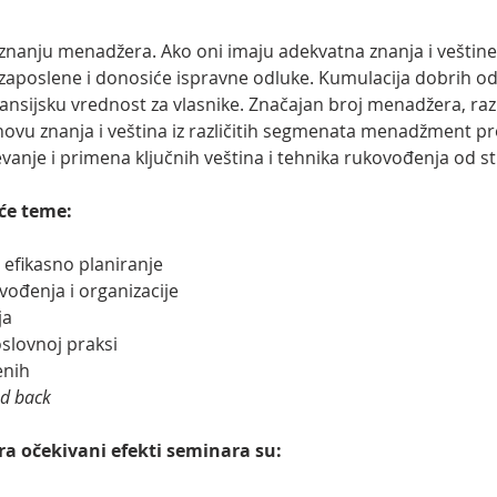
nanju menadžera. Ako oni imaju adekvatna znanja i veštine, 
 zaposlene i donosiće ispravne odluke. Kumulacija dobrih o
nsijsku vrednost za vlasnike. Značajan broj menadžera, razli
bnovu znanja i veština iz različitih segmenata menadžment pr
evanje i primena ključnih veština i tehnika rukovođenja od s
će teme:
efikasno planiranje
ođenja i organizacije
ja
slovnoj praksi
enih
ed back
ara očekivani efekti seminara su: