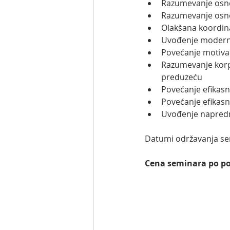
Razumevanje osno
Razumevanje osno
Olakšana koordin
Uvođenje moderni
Povećanje motivac
Razumevanje korpo
preduzeću
Povećanje efikasn
Povećanje efikasn
Uvođenje napredn
Datumi održavanja semi
Cena seminara po pol