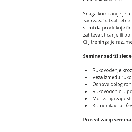
Snaga kompanije je u z
zadržavaće kvalitetne
sumi da produkuje fina
zahteva sticanje ili o
Cilj treninga je razum
Seminar sadrži slede
Rukovođenje kroz 
Veza između rukov
Osnove delegiran
Rukovođenje u po
Motivacija zaposl
Komunikacija i 
fe
Po realizaciji semin