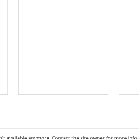
Otvoreni seminar
Otvo
't available anymore. Contact the site owner for more info.