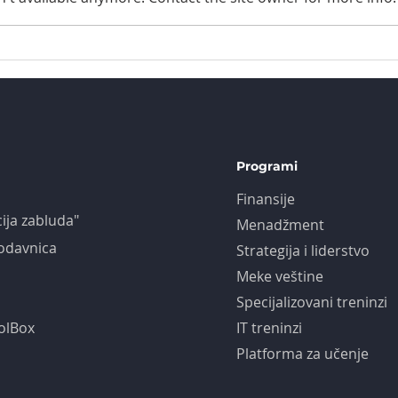
Programi
Finansije
cija zabluda"
Menadžment
odavnica
Strategija i liderstvo
Meke veštine
Specijalizovani treninzi
olBox
IT treninzi
Platforma za učenje