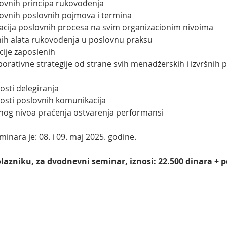
vnih principa rukovođenja
vnih poslovnih pojmova i termina
acija poslovnih procesa na svim organizacionim nivoima
h alata rukovođenja u poslovnu praksu
ije zaposlenih
rativne strategije od strane svih menadžerskih i izvršnih po
osti delegiranja
osti poslovnih komunikacija
og nivoa praćenja ostvarenja performansi
nara je: 08. i 09. maj 2025. godine.
azniku, za dvodnevni seminar, iznosi: 22.500 dinara + p