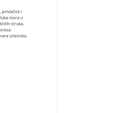
privlačiće i 
dluka mora u 
čitih struka, 
ocesa. 
trane učesnika.