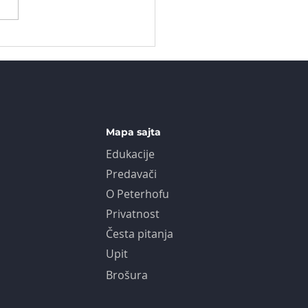
Mapa sajta
Edukacije
Predavači
O Peterhofu
Privatnost
Česta pitanja
Upit
Brošura