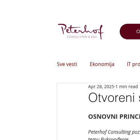
O
Sve vesti
Ekonomija
IT pr
Apr 28, 2025
1 min read
Otvoreni
OSNOVNI PRINC
Peterhof Consulting poz
temu Rukovođenje.