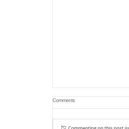
Comments
Otvoreni seminar
Commenting on this post isn