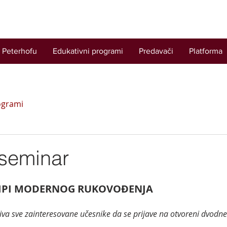
 Peterhofu
Edukativni programi
Predavači
Platforma
ogrami
 seminar
IPI MODERNOG RUKOVOĐENJA
iva sve zainteresovane učesnike da se prijave na otvoreni dvodn