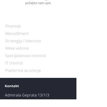
pošaljite nam upit.
Programi
Finansije
Menadžment
Strategija i liderstvo
Meke veštine
Specijalizovani treninzi
IT treninzi
Platforma za učenje
Kontakt
Admirala Geprata 13/1/3
+381 11 450 4518