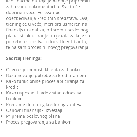
kao i načine na koje je nabolje pripremiti
zahtevanu dokumentaciju. Sve to će
doprineti većoj verovatnoći
obezbeđivanja kreditnih sredstava. Ovaj
trening će u većoj meri biti usmeren na
finansijsku analizu, pripremu poslovnog
plana, strukturiranje projekata za koje su
potrebna sredstva, odnos klijent-banka,
te na sam proces njihovog pregovaranja.
Sadržaj treninga:
Ocena spremnosti klijenta za banku
Razumevanje potrebe za kreditiranjem
Kako funkcioniše proces apliciranja za
kredit
Kako uspostaviti adekvatan odnos sa
bankom
Kreiranje dobitnog kreditnog zahteva
Osnovni finansijski izveštaji
Priprema poslovnog plana
Proces pregovaranja sa bankom