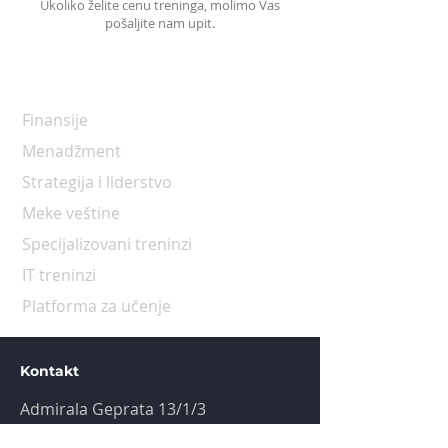
Ukoliko želite cenu treninga, molimo Vas
pošaljite nam upit.
Programi
Finansije
Menadžment
Strategija i liderstvo
Meke veštine
Specijalizovani treninzi
IT treninzi
Platforma za učenje
Kontakt
Admirala Geprata 13/1/3
+381 11 450 4518