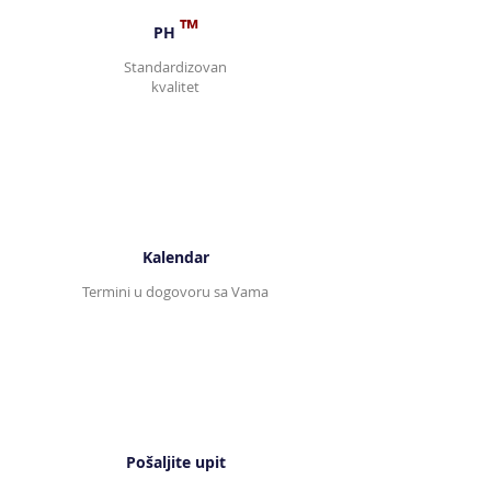
™
PH
Standardizovan
kvalitet
Kalendar
Termini u dogovoru sa Vama
Pošaljite upit