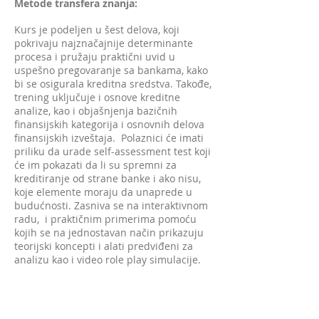
Metode transfera znanja:
Kurs je podeljen u šest delova, koji
pokrivaju najznačajnije determinante
procesa i pružaju praktični uvid u
uspešno pregovaranje sa bankama, kako
bi se osigurala kreditna sredstva. Takođe,
trening uključuje i osnove kreditne
analize, kao i objašnjenja bazičnih
finansijskih kategorija i osnovnih delova
finansijskih izveštaja. Polaznici će imati
priliku da urade self-assessment test koji
će im pokazati da li su spremni za
kreditiranje od strane banke i ako nisu,
koje elemente moraju da unaprede u
budućnosti. Zasniva se na interaktivnom
radu, i praktičnim primerima pomoću
kojih se na jednostavan način prikazuju
teorijski koncepti i alati predviđeni za
analizu kao i video role play simulacije.